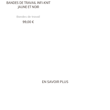
BANDES DE TRAVAIL INFI-KNIT
JAUNE ET NOIR
Bandes de travail
99,00 €
UN BON ÉQUIPEMENT MÉRITE LES PLUS GRANDS
SOINS
Nos conseils
d’entretien
EN SAVOIR PLUS