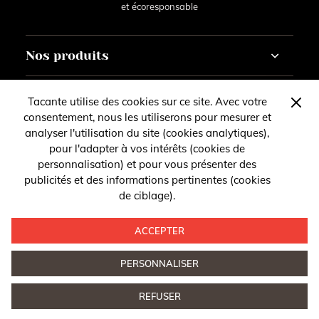
et écoresponsable
Nos produits
Cheval
À propos
Tacante utilise des cookies sur ce site. Avec votre
Cavalier
consentement, nous les utiliserons pour mesurer et
Courses
La marque
analyser l'utilisation du site (cookies analytiques),
Contact
Personnaliser
Nos revendeurs
pour l'adapter à vos intérêts (cookies de
Nos stands
personnalisation) et pour vous présenter des
Vous avez des questions, des remarques ou des
Compte
publicités et des informations pertinentes (cookies
Suivez-nous
suggestions ?
de ciblage).
Mentions légales
Suivez notre actualité sur les réseaux sociaux
Contactez-nous
ACCEPTER
PERSONNALISER
Confidentialité
- © 2026 Tacante. Tous droits réservés
Conception
REFUSER