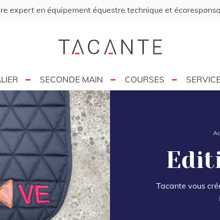
re expert en équipement équestre technique et écorespons
LIER
SECONDE MAIN
COURSES
SERVIC
Ac
Edit
Tacante vous crée