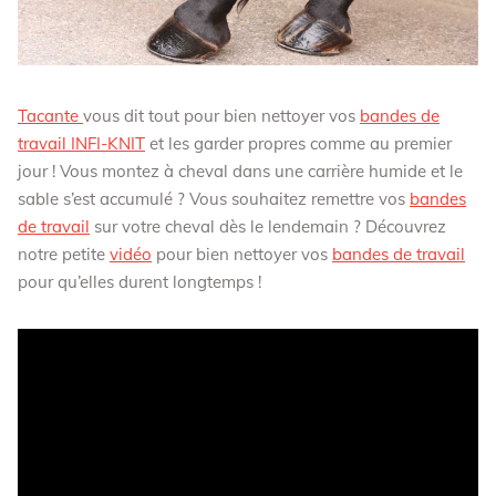
Tacante
vous dit tout pour bien nettoyer vos
bandes de
travail INFI-KNIT
et les garder propres comme au premier
jour ! Vous montez à cheval dans une carrière humide et le
sable s’est accumulé ? Vous souhaitez remettre vos
bandes
de travail
sur votre cheval dès le lendemain ? Découvrez
notre petite
vidéo
pour bien nettoyer vos
bandes de travail
pour qu’elles durent longtemps !