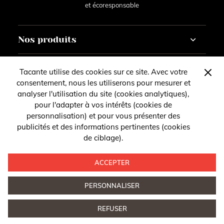
et écoresponsable
Nos produits
Cheval
À propos
Tacante utilise des cookies sur ce site. Avec votre
Cavalier
consentement, nous les utiliserons pour mesurer et
Courses
La marque
analyser l'utilisation du site (cookies analytiques),
Contact
Personnaliser
Nos revendeurs
pour l'adapter à vos intérêts (cookies de
Nos stands
personnalisation) et pour vous présenter des
Vous avez des questions, des remarques ou des
Compte
publicités et des informations pertinentes (cookies
Suivez-nous
suggestions ?
de ciblage).
Mentions légales
Suivez notre actualité sur les réseaux sociaux
Contactez-nous
ACCEPTER
PERSONNALISER
Confidentialité
- © 2026 Tacante. Tous droits réservés
Conception
REFUSER