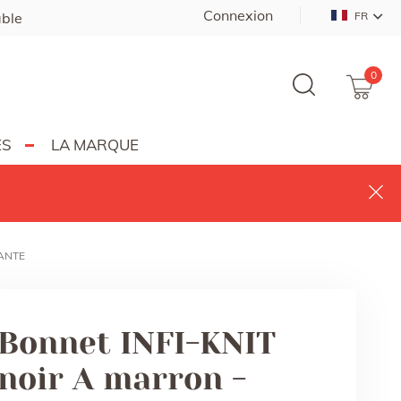
Connexion
able
FR
0
ES
LA MARQUE
CANTE
Bonnet INFI-KNIT
noir A marron -