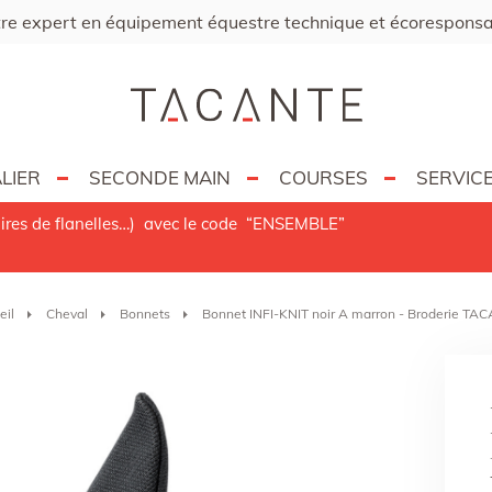
re expert en équipement équestre technique et écorespons
LIER
SECONDE MAIN
COURSES
SERVIC
ires de flanelles…) avec le code
“ENSEMBLE”
eil
Cheval
Bonnets
Bonnet INFI-KNIT noir A marron - Broderie TA