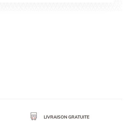
partout en France
Livraison par Colissimo avec Signature pour le
reste du monde
Les délais moyens sont de 48h partout en France
et de 3 à 5 jours en Europe. Dans le reste du
monde ceux-ci peuvent s’étendre en fonction des
aléas du dédouanement.
Pour les commandes personnalisées l’expédition
se fait en moyenne 8 j ouvrés après réception de la
confirmation de commande.
Vous pouvez également choisir de retirer votre
commande sur un de nos stands à l’occasion d’une
manifestation équestre ou bien à nos bureaux
provinois.
LIVRAISON GRATUITE