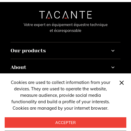
Votre expert en équipement équestre technique
et écoresponsable
Our products
Horse
About
Rider
Horseracing
Tutorials
Cookies are used to collect information from your
Contact
Customise
Gazette
devices. They are used to operate the website,
About
measure audience, provide social media
Vous avez des questions, des remarques ou des
Account
functionality and build a profile of your interests.
Suivez-nous
suggestions ?
Cookies are managed by your internet browser.
Legal Notice
Suivez notre actualité sur les réseaux sociaux
Contactez-nous
ACCEPTER