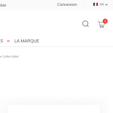
Connexion
able
FR
0
ES
LA MARQUE
e Collet-Vidal