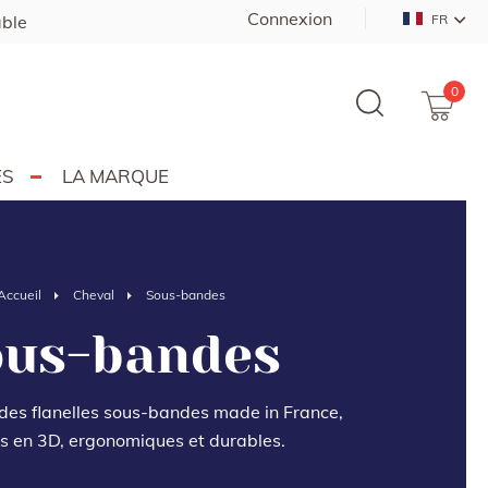
Connexion
able
FR
0
ES
LA MARQUE
Accueil
Cheval
Sous-bandes
ous-bandes
es flanelles sous-bandes made in France,
es en 3D, ergonomiques et durables.