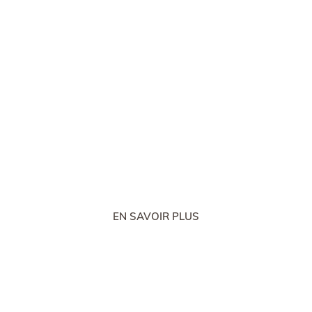
UN BON ÉQUIPEMENT MÉRITE LES PLUS GRANDS SOINS
s conseils d’entret
EN SAVOIR PLUS